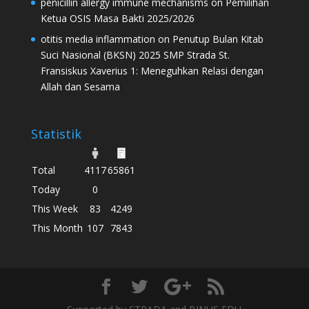
penicillin allergy immune mechanisms
on
Pemilihan
Ketua OSIS Masa Bakti 2025/2026
otitis media inflammation
on
Penutup Bulan Kitab
Suci Nasional (BKSN) 2025 SMP Strada St.
Fransiskus Xaverius 1: Meneguhkan Relasi dengan
Allah dan Sesama
Statistik
Total
4117
65861
Today
0
This Week
83
4249
This Month
107
7843