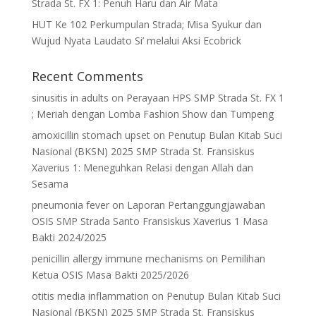
Strada St. FX 1: Penuh Haru dan Air Mata
HUT Ke 102 Perkumpulan Strada; Misa Syukur dan
Wujud Nyata Laudato Si’ melalui Aksi Ecobrick
Recent Comments
sinusitis in adults
on
Perayaan HPS SMP Strada St. FX 1
; Meriah dengan Lomba Fashion Show dan Tumpeng
amoxicillin stomach upset
on
Penutup Bulan Kitab Suci
Nasional (BKSN) 2025 SMP Strada St. Fransiskus
Xaverius 1: Meneguhkan Relasi dengan Allah dan
Sesama
pneumonia fever
on
Laporan Pertanggungjawaban
OSIS SMP Strada Santo Fransiskus Xaverius 1 Masa
Bakti 2024/2025
penicillin allergy immune mechanisms
on
Pemilihan
Ketua OSIS Masa Bakti 2025/2026
otitis media inflammation
on
Penutup Bulan Kitab Suci
Nasional (BKSN) 2025 SMP Strada St. Fransiskus