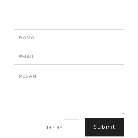
14 + 4
=
Submit