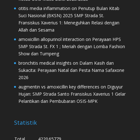
otitis media inflammation
on
Penutup Bulan Kitab
Suci Nasional (BKSN) 2025 SMP Strada St.
Fransiskus Xaverius 1: Meneguhkan Relasi dengan
Allah dan Sesama
amoxicillin allopurinol interaction
on
Perayaan HPS
SMP Strada St. FX 1 ; Meriah dengan Lomba Fashion
Show dan Tumpeng
bronchitis medical insights
on
Dalam Kasih dan
Sukacita: Perayaan Natal dan Pesta Nama Safaxone
2026
augmentin vs amoxicillin key differences
on
Diguyur
Hujan: SMP Strada Santo Fransiskus Xaverius 1 Gelar
Pelantikan dan Pembubaran OSIS-MPK
Statistik
Total
4220
65779