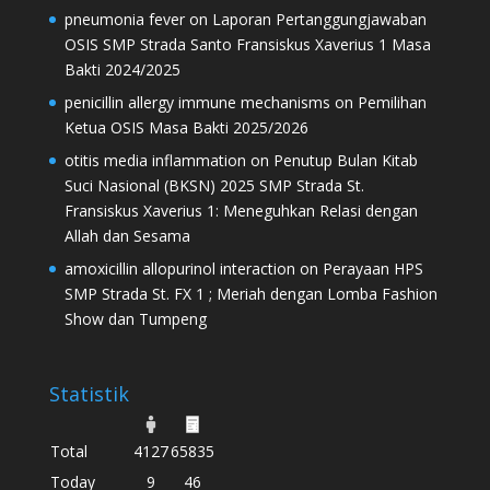
pneumonia fever
on
Laporan Pertanggungjawaban
OSIS SMP Strada Santo Fransiskus Xaverius 1 Masa
Bakti 2024/2025
penicillin allergy immune mechanisms
on
Pemilihan
Ketua OSIS Masa Bakti 2025/2026
otitis media inflammation
on
Penutup Bulan Kitab
Suci Nasional (BKSN) 2025 SMP Strada St.
Fransiskus Xaverius 1: Meneguhkan Relasi dengan
Allah dan Sesama
amoxicillin allopurinol interaction
on
Perayaan HPS
SMP Strada St. FX 1 ; Meriah dengan Lomba Fashion
Show dan Tumpeng
Statistik
Total
4127
65835
Today
9
46