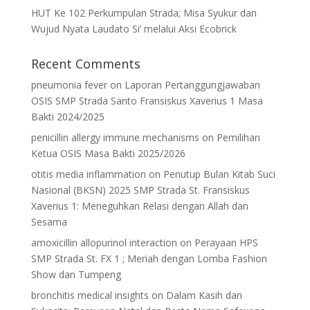
HUT Ke 102 Perkumpulan Strada; Misa Syukur dan
Wujud Nyata Laudato Si’ melalui Aksi Ecobrick
Recent Comments
pneumonia fever
on
Laporan Pertanggungjawaban
OSIS SMP Strada Santo Fransiskus Xaverius 1 Masa
Bakti 2024/2025
penicillin allergy immune mechanisms
on
Pemilihan
Ketua OSIS Masa Bakti 2025/2026
otitis media inflammation
on
Penutup Bulan Kitab Suci
Nasional (BKSN) 2025 SMP Strada St. Fransiskus
Xaverius 1: Meneguhkan Relasi dengan Allah dan
Sesama
amoxicillin allopurinol interaction
on
Perayaan HPS
SMP Strada St. FX 1 ; Meriah dengan Lomba Fashion
Show dan Tumpeng
bronchitis medical insights
on
Dalam Kasih dan