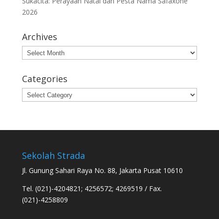
Sukacita: Perayaan Natal dan Pesta Nama Safaxone
2026
Archives
Archives
Categories
Categories
Sekolah Strada
Jl. Gunung Sahari Raya No. 88, Jakarta Pusat 10610
Tel. (021)-4204821; 4256572; 4269519 / Fax.
(021)-4258809