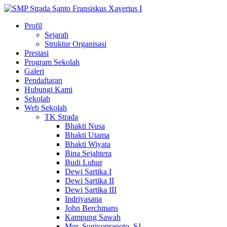
Profil
Sejarah
Struktur Organisasi
Prestasi
Program Sekolah
Galeri
Pendaftaran
Hubungi Kami
Sekolah
Web Sekolah
TK Strada
Bhakti Nusa
Bhakti Utama
Bhakti Wiyata
Bina Sejahtera
Budi Luhur
Dewi Sartika I
Dewi Sartika II
Dewi Sartika III
Indriyasana
John Berchmans
Kampung Sawah
Mgr. Sugiyopranoto, SJ