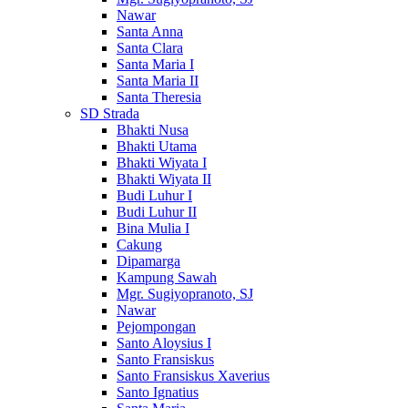
Nawar
Santa Anna
Santa Clara
Santa Maria I
Santa Maria II
Santa Theresia
SD Strada
Bhakti Nusa
Bhakti Utama
Bhakti Wiyata I
Bhakti Wiyata II
Budi Luhur I
Budi Luhur II
Bina Mulia I
Cakung
Dipamarga
Kampung Sawah
Mgr. Sugiyopranoto, SJ
Nawar
Pejompongan
Santo Aloysius I
Santo Fransiskus
Santo Fransiskus Xaverius
Santo Ignatius