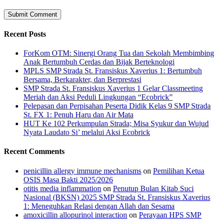
Recent Posts
ForKom OTM: Sinergi Orang Tua dan Sekolah Membimbing
Anak Bertumbuh Cerdas dan Bijak Berteknologi
MPLS SMP Strada St. Fransiskus Xaverius 1: Bertumbuh
Bersama, Berkarakter, dan Berprestasi
SMP Strada St. Fransiskus Xaverius 1 Gelar Classmeeting
Meriah dan Aksi Peduli Lingkungan “Ecobrick”
Pelepasan dan Perpisahan Peserta Didik Kelas 9 SMP Strada
St. FX 1: Penuh Haru dan Air Mata
HUT Ke 102 Perkumpulan Strada; Misa Syukur dan Wujud
Nyata Laudato Si’ melalui Aksi Ecobrick
Recent Comments
penicillin allergy immune mechanisms
on
Pemilihan Ketua
OSIS Masa Bakti 2025/2026
otitis media inflammation
on
Penutup Bulan Kitab Suci
Nasional (BKSN) 2025 SMP Strada St. Fransiskus Xaverius
1: Meneguhkan Relasi dengan Allah dan Sesama
amoxicillin allopurinol interaction
on
Perayaan HPS SMP