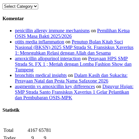
Kategori
Komentar
penicillin allergy immune mechanisms
on
Pemilihan Ketua
OSIS Masa Bakti 2025/2026
otitis media inflammation
on
Penutup Bulan Kitab Suci
Nasional (BKSN) 2025 SMP Strada St. Fransiskus Xaverius
1: Meneguhkan Relasi dengan Allah dan Sesama
amoxicillin allopurinol interaction
on
Perayaan HPS SMP
Strada St. FX 1 ; Meriah dengan Lomba Fashion Show dan
Tumpeng
bronchitis medical insights
on
Dalam Kasih dan Sukacita:
Perayaan Natal dan Pesta Nama Safaxone 2026
augmentin vs amoxicillin key differences
on
Diguyur Hujan:
SMP Strada Santo Fransiskus Xaverius 1 Gelar Pelantikan
dan Pembubaran OSIS-MPK
Statistik
Total
4167
65781
Today
9
9