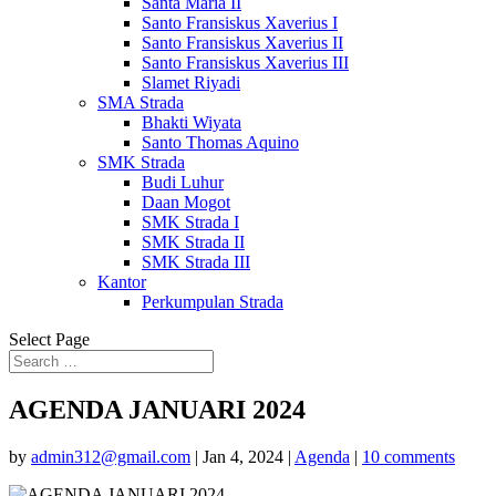
Santa Maria II
Santo Fransiskus Xaverius I
Santo Fransiskus Xaverius II
Santo Fransiskus Xaverius III
Slamet Riyadi
SMA Strada
Bhakti Wiyata
Santo Thomas Aquino
SMK Strada
Budi Luhur
Daan Mogot
SMK Strada I
SMK Strada II
SMK Strada III
Kantor
Perkumpulan Strada
Select Page
AGENDA JANUARI 2024
by
admin312@gmail.com
|
Jan 4, 2024
|
Agenda
|
10 comments