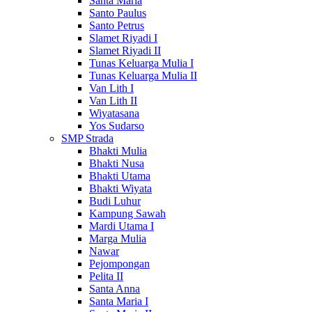
Santa Maria
Santo Paulus
Santo Petrus
Slamet Riyadi I
Slamet Riyadi II
Tunas Keluarga Mulia I
Tunas Keluarga Mulia II
Van Lith I
Van Lith II
Wiyatasana
Yos Sudarso
SMP Strada
Bhakti Mulia
Bhakti Nusa
Bhakti Utama
Bhakti Wiyata
Budi Luhur
Kampung Sawah
Mardi Utama I
Marga Mulia
Nawar
Pejompongan
Pelita II
Santa Anna
Santa Maria I