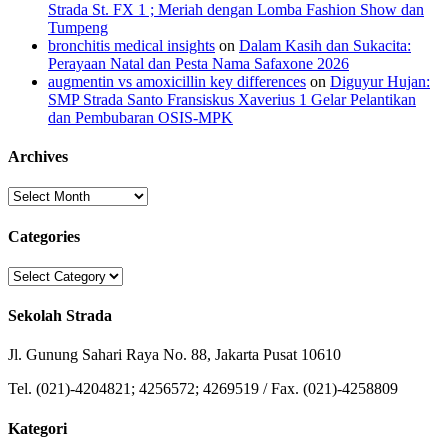
Strada St. FX 1 ; Meriah dengan Lomba Fashion Show dan
Tumpeng
bronchitis medical insights
on
Dalam Kasih dan Sukacita:
Perayaan Natal dan Pesta Nama Safaxone 2026
augmentin vs amoxicillin key differences
on
Diguyur Hujan:
SMP Strada Santo Fransiskus Xaverius 1 Gelar Pelantikan
dan Pembubaran OSIS-MPK
Archives
Archives
Categories
Categories
Sekolah Strada
Jl. Gunung Sahari Raya No. 88, Jakarta Pusat 10610
Tel. (021)-4204821; 4256572; 4269519 / Fax. (021)-4258809
Kategori