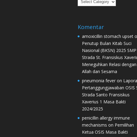
Kategori
Komentar
amoxicillin stomach upset
o
Penutup Bulan Kitab Suci
Nasional (BKSN) 2025 SMP
Strada St. Fransiskus Xaveri
Meneguhkan Relasi dengan
Allah dan Sesama
pneumonia fever
on
Lapor
Pertanggungjawaban OSIS
Strada Santo Fransiskus
Xaverius 1 Masa Bakti
2024/2025
penicillin allergy immune
mechanisms
on
Pemilihan
Ketua OSIS Masa Bakti