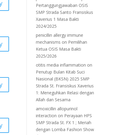
y
Pertanggungjawaban OSIS
SMP Strada Santo Fransiskus
Xaverius 1 Masa Bakti
2024/2025
penicillin allergy immune
mechanisms
on
Pemilihan
y
Ketua OSIS Masa Bakti
2025/2026
otitis media inflammation
on
Penutup Bulan Kitab Suci
Nasional (BKSN) 2025 SMP
y
Strada St. Fransiskus Xaverius
1: Meneguhkan Relasi dengan
Allah dan Sesama
amoxicillin allopurinol
interaction
on
Perayaan HPS
SMP Strada St. FX 1 ; Meriah
y
dengan Lomba Fashion Show