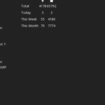
Total
4178
65792
Today
3
3
This Week
55
4180
This Month
79
7774
n
us 1:
an
 SMP