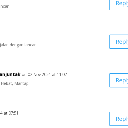
Repl
ancar
Repl
jalan dengan lancar
manjuntak
on 02 Nov 2024 at 11:02
Repl
, Hebat, Mantap.
4 at 07:51
Repl