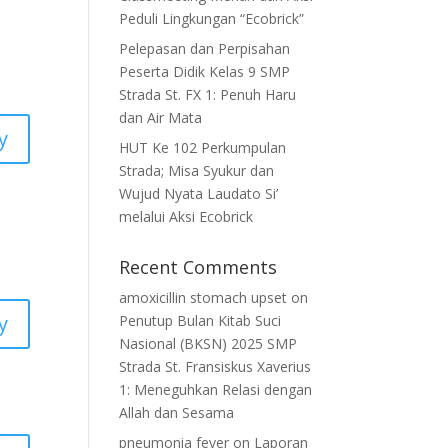
Peduli Lingkungan “Ecobrick”
Pelepasan dan Perpisahan
Peserta Didik Kelas 9 SMP
Strada St. FX 1: Penuh Haru
dan Air Mata
y
HUT Ke 102 Perkumpulan
Strada; Misa Syukur dan
Wujud Nyata Laudato Si’
melalui Aksi Ecobrick
Recent Comments
amoxicillin stomach upset
on
y
Penutup Bulan Kitab Suci
Nasional (BKSN) 2025 SMP
Strada St. Fransiskus Xaverius
1: Meneguhkan Relasi dengan
Allah dan Sesama
pneumonia fever
on
Laporan