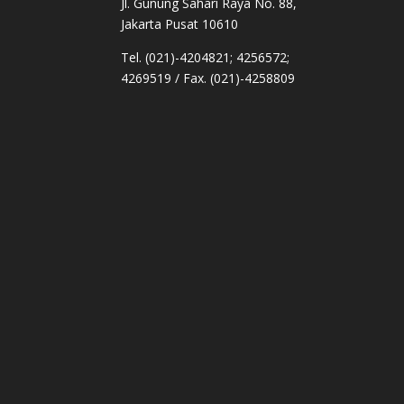
Jl. Gunung Sahari Raya No. 88,
Jakarta Pusat 10610
Tel. (021)-4204821; 4256572;
4269519 / Fax. (021)-4258809